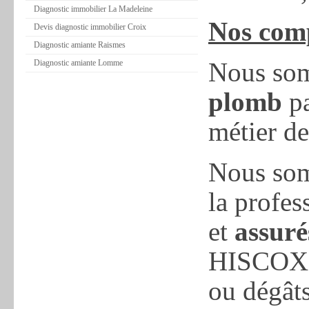
Diagnostic immobilier La Madeleine
Nos comp
Devis diagnostic immobilier Croix
Diagnostic amiante Raismes
Nous so
Diagnostic amiante Lomme
plomb
pa
métier de 
Nous somm
la profes
et
assuré
HISCOX p
ou dégât