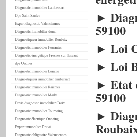
Diagnostic immobilier Lambersart
►
Diag
Dpe Saint Saulve
Expert diagnostic Valenciennes
59100
Diagnostic Immobilier douai
Diagnostiqueur immobilier Roubaix
►
Loi 
Diagnostic immobilier Fourmies
Diagnostic énergétique Fresnes sur l'Escaut
►
Loi 
dpe Orchies
Diagnostic immobilier Lomme
►
Etat 
Diagnostiqueur immobilier lambersart
Diagnostic immobilier Raismes
59100
Diagnostic immobilier Marly
Devis diagnostic immobilier Croix
►
Diagn
Diagnostic immobilier Tourcoing
Diagnostic électrique Onnaing
Roubaix
Expert immobilier Douai
Diagnostic obligatoire Valenciennes