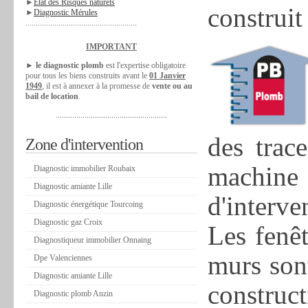
►
Etat des Risques naturels
construit
►
Diagnostic Mérules
......................................................
IMPORTANT
►
le diagnostic plomb
est l'expertise obligatoire
pour tous les biens construits avant le
01 Janvier
1949
, il est à annexer à la promesse de
vente ou au
bail de location
.
......................................................
des trac
Zone d'intervention
machine
Diagnostic immobilier Roubaix
Diagnostic amiante Lille
d'interve
Diagnostic énergétique Tourcoing
Diagnostic gaz Croix
Les fenêt
Diagnostiqueur immobilier Onnaing
murs sont
Dpe Valenciennes
Diagnostic amiante Lille
construc
Diagnostic plomb Anzin