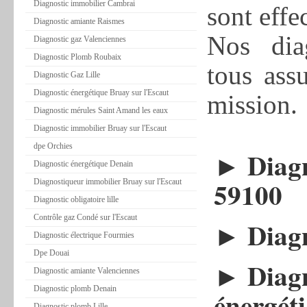
Diagnostic immobilier Cambrai
sont effe
Diagnostic amiante Raismes
Nos dia
Diagnostic gaz Valenciennes
Diagnostic Plomb Roubaix
tous assu
Diagnostic Gaz Lille
Diagnostic énergétique Bruay sur l'Escaut
mission.
Diagnostic mérules Saint Amand les eaux
Diagnostic immobilier Bruay sur l'Escaut
dpe Orchies
►
Diagn
Diagnostic énergétique Denain
59100
Diagnostiqueur immobilier Bruay sur l'Escaut
Diagnostic obligatoire lille
Contrôle gaz Condé sur l'Escaut
►
Diag
Diagnostic électrique Fourmies
Dpe Douai
►
Diag
Diagnostic amiante Valenciennes
Diagnostic plomb Denain
énergét
Diagnostic plomb Lille