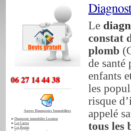
Diagnos
Le
diagn
constat 
plomb
(C
de santé 
enfants e
06 27 14 44 38
les popu
......................................................
risque d’
appelé s
Autres Diagnostics Immobiliers
►
Diagnostic immobilier Location
tous les 
►
Loi Carrez
►
Loi Boutin