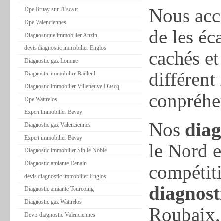
Nous acc
Dpe Bruay sur l'Escaut
Dpe Valenciennes
de les éc
Diagnostique immobilier Anzin
devis diagnostic immobilier Englos
cachés et
Diagnostic gaz Lomme
différent
Diagnostic immobilier Bailleul
Diagnostic immobilier Villeneuve D'ascq
conpréhe
Dpe Wattrelos
Expert immobilier Bavay
Nos
diag
Diagnostic gaz Valenciennes
Expert immobilier Bavay
le Nord e
Diagnostic immobilier Sin le Noble
Diagnostic amiante Denain
compétiti
devis diagnostic immobilier Englos
diagnost
Diagnostic amiante Tourcoing
Diagnostic gaz Wattrelos
Roubaix, 
Devis diagnostic Valenciennes