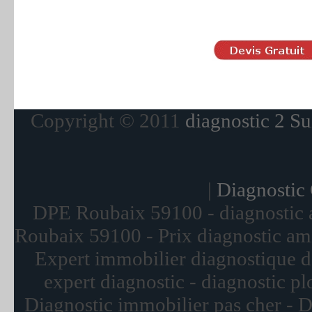
Copyright © 2011
diagnostic 2 Su
|
Diagnostic
DPE Roubaix 59100 - diagnostic 
Roubaix 59100 - Prix diagnostic ami
Expert immobilier diagnostique d
expert diagnostic - diagnostic p
Diagnostic immobilier pas cher - 