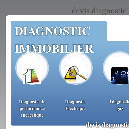
devis diagnosti
DIAGNOSTIC
IMMOBILIER
Diagnostic de
Diagnostic
Diagnosti
performance
Electrique
gaz
énergétique
devis diagnost