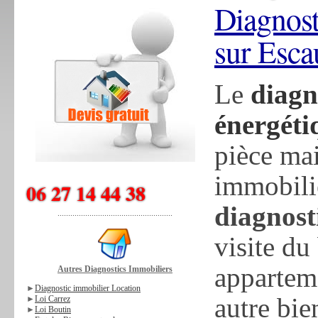
Diagnost
sur Esca
Le
diagn
énergéti
pièce mai
immobili
06 27 14 44 38
diagnost
......................................................
visite du
appartem
Autres Diagnostics Immobiliers
►
Diagnostic immobilier Location
autre bie
►
Loi Carrez
►
Loi Boutin