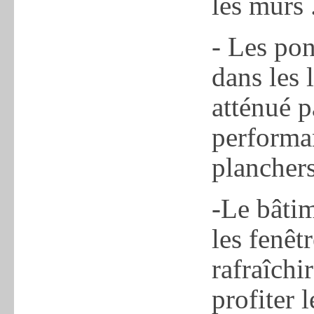
les murs 
- Les po
dans les 
atténué p
performan
planchers
-Le bâtim
les fenêt
rafraîchir
profiter 