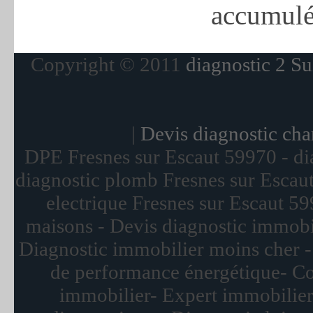
accumulé
Copyright © 2011
diagnostic 2 Su
|
Devis diagnostic ch
DPE Fresnes sur Escaut 59970 - di
diagnostic plomb Fresnes sur Escaut
electrique Fresnes sur Escaut 5
maisons - Devis diagnostic immobil
Diagnostic immobilier moins cher -
de performance énergétique- Co
immobilier- Expert immobilier