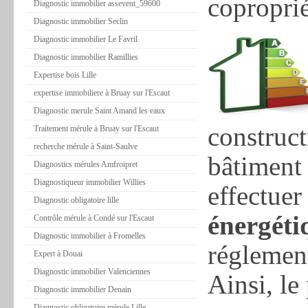
coproprié
Diagnostic immobilier assevent_59600
Diagnostic immobilier Seclin
Diagnostic immobilier Le Favril
Diagnostic immobilier Ramillies
Expertise bois Lille
expertise immobiliere à Bruay sur l'Escaut
Diagnostic merule Saint Amand les eaux
construc
Traitement mérule à Bruay sur l'Escaut
recherche mérule à Saint-Saulve
bâtiment 
Diagnostics mérules Amfroipret
Diagnostiqueur immobilier Willies
effectue
Diagnostic obligatoire lille
énergéti
Contrôle mérule à Condé sur l'Escaut
Diagnostic immobilier à Fromelles
réglement
Expert à Douai
Diagnostic immobilier Valenciennes
Ainsi, le
Diagnostic immobilier Denain
Diagnostic obligatoire mérule Lille