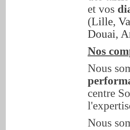
et vos
di
(
Lille
,
Va
Douai
,
A
Nos comp
Nous so
performa
centre So
l'experti
Nous somm