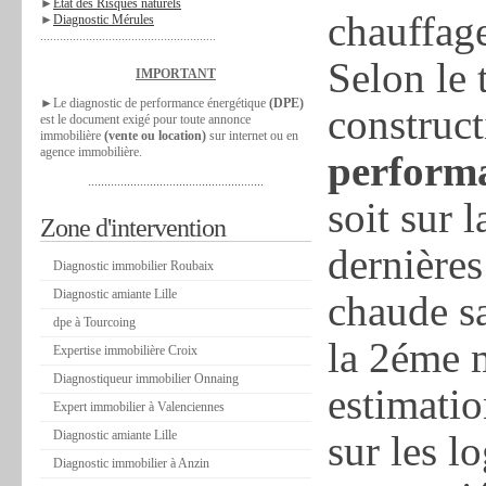
►
Etat des Risques naturels
chauffag
►
Diagnostic Mérules
......................................................
Selon le 
IMPORTANT
►Le diagnostic de performance énergétique
(DPE)
construct
est le document exigé pour toute annonce
immobilière
(vente ou location)
sur internet ou en
agence immobilière.
performa
......................................................
soit sur 
Zone d'intervention
dernière
Diagnostic immobilier Roubaix
Diagnostic amiante Lille
chaude sa
dpe à Tourcoing
la 2éme m
Expertise immobilière Croix
Diagnostiqueur immobilier Onnaing
estimatio
Expert immobilier à Valenciennes
Diagnostic amiante Lille
sur les l
Diagnostic immobilier à Anzin