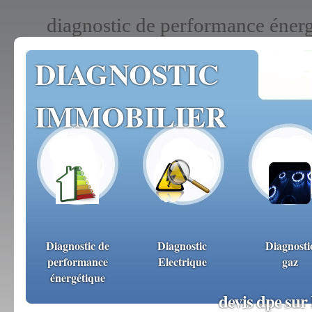
diagnostic de performance énerg
DIAGNOSTIC
IMMOBILIER
Diagnostic de
Diagnostic
Diagnosti
performance
Electrique
gaz
énergétique
devis dpe sur