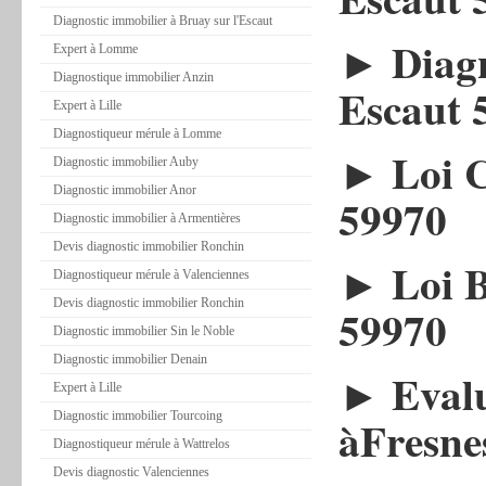
Diagnostic immobilier à Bruay sur l'Escaut
► Diagn
Expert à Lomme
Diagnostique immobilier Anzin
Escaut 
Expert à Lille
Diagnostiqueur mérule à Lomme
► Loi C
Diagnostic immobilier Auby
Diagnostic immobilier Anor
59970
Diagnostic immobilier à Armentières
Devis diagnostic immobilier Ronchin
► Loi B
Diagnostiqueur mérule à Valenciennes
Devis diagnostic immobilier Ronchin
59970
Diagnostic immobilier Sin le Noble
Diagnostic immobilier Denain
► Evalu
Expert à Lille
Diagnostic immobilier Tourcoing
àFresne
Diagnostiqueur mérule à Wattrelos
Devis diagnostic Valenciennes