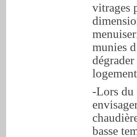
vitrages 
dimension
menuiseri
munies d’
dégrader 
logement
-Lors du
envisage
chaudière
basse tem