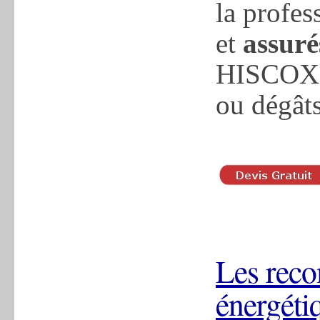
la profes
et
assuré
HISCOX p
ou dégât
Les reco
énergéti