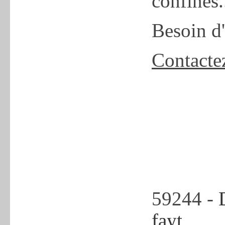
confinés..
Besoin d
Contacte
59244 -
fayt