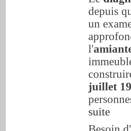
depuis qu
un exame
approfon
l'
amiant
immeuble
construir
juillet 1
personnes
suite
Besoin d