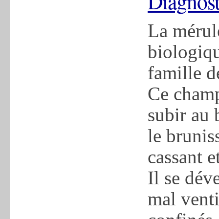
Diagnost
La mérule
biologiqu
famille 
Ce champ
subir au 
le brunis
cassant e
Il se dé
mal venti