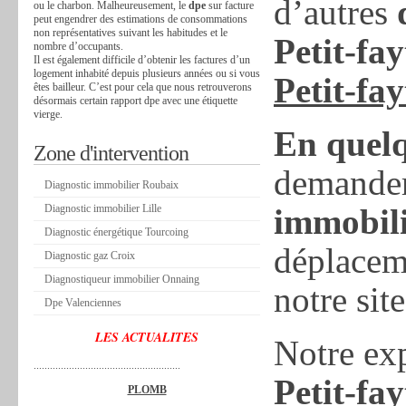
d’autres
ou le charbon. Malheureusement, le
dpe
sur facture
peut engendrer des estimations de consommations
non représentatives suivant les habitudes et le
Petit-fay
nombre d’occupants.
Il est également difficile d’obtenir les factures d’un
logement inhabité depuis plusieurs années ou si vous
Petit-fay
êtes bailleur. C’est pour cela que nous retrouverons
désormais certain rapport dpe avec une étiquette
vierge.
En quelq
Zone d'intervention
demande
Diagnostic immobilier Roubaix
Diagnostic immobilier Lille
immobili
Diagnostic énergétique Tourcoing
déplaceme
Diagnostic gaz Croix
Diagnostiqueur immobilier Onnaing
notre site
Dpe Valenciennes
LES ACTUALITES
Notre ex
......................................................
Petit-fay
PLOMB