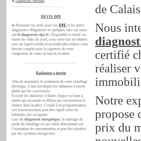
►
Diagnostic Mérules
de Calais
......................................................
DEVIS DPE
Nous int
►Retrouver les tarifs pour vos
DPE
et les autres
diagnostics obligatoires en quelques clics sur notre
site
le-diagnostic-dpe.fr
. Disponible et réactif sur
diagnost
toutes les villes du nord, vous serez mis en relation
avec un expert certifié et accrédité afin réaliser votre
dossier complet pour la signature de votre
certifié
compromis de vente ou bail de location
......................................................
réaliser 
Radiateur à inertie
immobilie
Afin de maximiser le rendement de votre chauffage
électrique, il faut privilégier les radiateurs à inertie
plutôt que les convecteurs.
Il existe les radiateurs à fluide, brique ou fonte à
Notre exp
inertie qui accumule et diffuse par rayonnement la
chaleur dans la pièce. Couplé à un programmateur,
propose d
son fonctionnement peut être régulé selon les
habitudes des occupants.
Lors du
diagnostic énergétique
, le repérage du
prix du 
mode de chauffage est un critère déterminant sur
l’estimation de consommation et peut être pénalisé
par des systèmes énergivores.
nouvelles