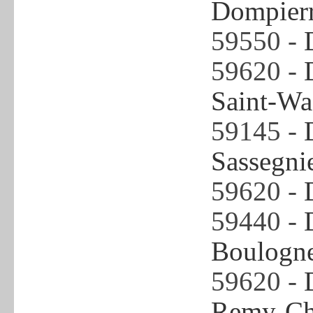
Dompierr
59550 -
59620 -
Saint-Wa
59145 -
Sassegni
59620 -
59440 -
Boulogne
59620 -
Remy-Ch