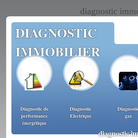
diagnostic immo
DIAGNOSTIC
IMMOBILIER
Diagnostic de
Diagnostic
Diagnosti
performance
Electrique
gaz
énergétique
diagnostic im