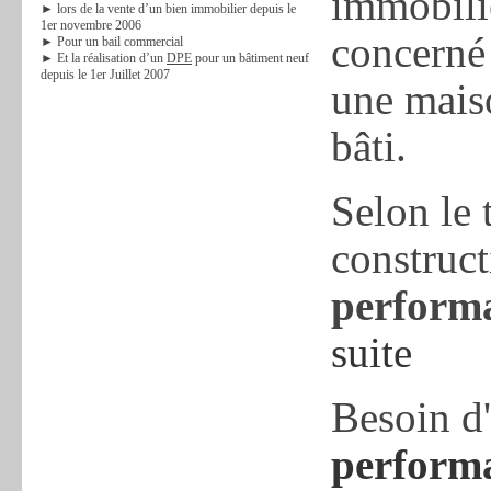
immobilie
► lors de la vente d’un bien immobilier depuis le
1er novembre 2006
concerné 
► Pour un bail commercial
► Et la réalisation d’un
DPE
pour un bâtiment neuf
depuis le 1er Juillet 2007
une maiso
bâti.
Selon le 
construct
performa
suite
Besoin d
performa