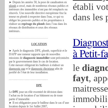
► Depuis les années 50, la pose de canalisation en
établi vo
plomb
a cessé, mais de nombreux réseaux publics et
intérieurs des immeubles n'ont pas été remplacés ou
rénovés. Une nouvelle directive européenne fixe la
dans les 
teneur en plomb à respecter dans l'eau, ce qui va
obliger les pouvoirs publics et les propriétaires à
réaliser un
repérage du plomb
dans l’eau dans les
réseaux de distribution et ceux des réseaux
intérieurs.
Diagnost
......................................................
LOCATION
à Petit-f
► Après le diagnostic DPE, plomb, superficie et le
DAPP une rumeur rapporte que de nouvelles
missions de
diagnostic immobilier
sont préconisées
par le gouvernement dans le cas de location.
le
diagno
Cette mesure obligerait les bailleurs à réaliser un
diagnostic gaz
et le
diagnostic électrique
afin de
justifié de l’état de leur installation.
fayt
, app
......................................................
maitresse
DPE
Le
DPE
joue un rôle essentiel de décision dans
immobili
l’achat ou de location d’un bâtiment ou de toute
partie d’immeuble.
► Il est obligatoire pour le bailleur dans le cas d’une
location depuis le 1er Juillet 2007,