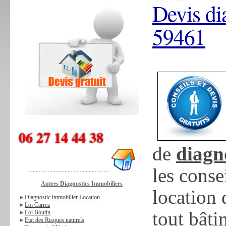
Devis di
59461
06 27 14 44 38
de
diagn
les conse
......................................................
Autres Diagnostics Immobiliers
location
►
Diagnostic immobilier Location
►
Loi Carrez
tout bâti
►
Loi Boutin
►
Etat des Risques naturels