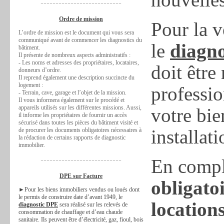
......................................................
Ordre de mission
Pour la v
L’ordre de mission est le document qui vous sera
communiqué avant de commencer les diagnostics du
le
diagno
bâtiment.
Il présente de nombreux aspects administratifs :
- Les noms et adresses des propriétaires, locataires,
doit être
donneurs d’ordre.
Il reprend également une description succincte du
logement :
professio
- Terrain, cave, garage et l’objet de la mission.
Il vous informera également sur le procédé et
appareils utilisés sur les différentes missions. Aussi,
votre bie
il informe les propriétaires de fournir un accès
sécurisé dans toutes les pièces du bâtiment visité et
installati
de procurer les documents obligatoires nécessaires à
la rédaction de certains rapports de diagnostic
immobilier.
......................................................
En comp
DPE sur Facture
obligatoi
►Pour les biens immobiliers vendus ou loués dont
le permis de construire date d’avant 1949, le
location
diagnostic DPE
sera réalisé sur les relevés de
consommation de chauffage et d’eau chaude
sanitaire. Ils peuvent être d’électricité, gaz, fioul, bois