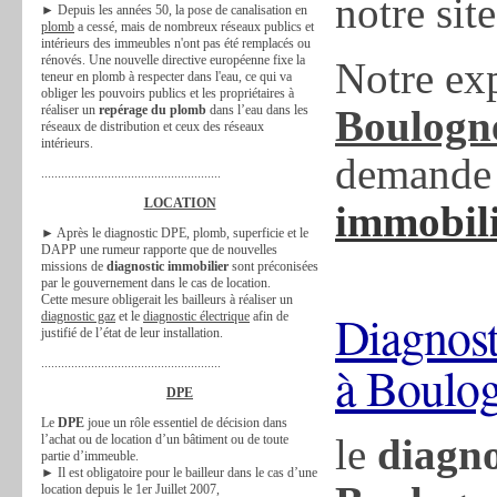
notre site
► Depuis les années 50, la pose de canalisation en
plomb
a cessé, mais de nombreux réseaux publics et
intérieurs des immeubles n'ont pas été remplacés ou
rénovés. Une nouvelle directive européenne fixe la
Notre ex
teneur en plomb à respecter dans l'eau, ce qui va
obliger les pouvoirs publics et les propriétaires à
réaliser un
repérage du plomb
dans l’eau dans les
Boulogn
réseaux de distribution et ceux des réseaux
intérieurs.
demande 
......................................................
LOCATION
immobil
► Après le diagnostic DPE, plomb, superficie et le
DAPP une rumeur rapporte que de nouvelles
missions de
diagnostic immobilier
sont préconisées
par le gouvernement dans le cas de location.
Cette mesure obligerait les bailleurs à réaliser un
Diagnost
diagnostic gaz
et le
diagnostic électrique
afin de
justifié de l’état de leur installation.
......................................................
à Boulog
DPE
Le
DPE
joue un rôle essentiel de décision dans
le
diagno
l’achat ou de location d’un bâtiment ou de toute
partie d’immeuble.
► Il est obligatoire pour le bailleur dans le cas d’une
location depuis le 1er Juillet 2007,