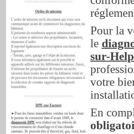
......................................................
réglemen
Ordre de mission
L’ordre de mission est le document qui vous sera
communiqué avant de commencer les diagnostics du
Pour la v
bâtiment.
Il présente de nombreux aspects administratifs :
- Les noms et adresses des propriétaires, locataires,
le
diagno
donneurs d’ordre.
Il reprend également une description succincte du
logement :
sur-Help
- Terrain, cave, garage et l’objet de la mission.
Il vous informera également sur le procédé et
appareils utilisés sur les différentes missions. Aussi,
professio
il informe les propriétaires de fournir un accès
sécurisé dans toutes les pièces du bâtiment visité et
votre bie
de procurer les documents obligatoires nécessaires à
la rédaction de certains rapports de diagnostic
immobilier.
installati
......................................................
DPE sur Facture
En comp
►Pour les biens immobiliers vendus ou loués dont
le permis de construire date d’avant 1949, le
obligato
diagnostic DPE
sera réalisé sur les relevés de
consommation de chauffage et d’eau chaude
sanitaire. Ils peuvent être d’électricité, gaz, fioul, bois