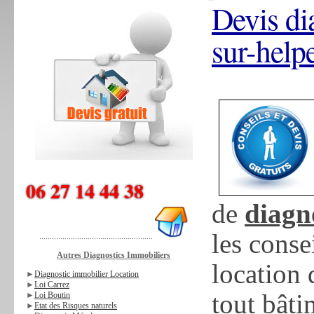
Devis di
sur-help
06 27 14 44 38
de
diagn
les conse
......................................................
Autres Diagnostics Immobiliers
location
►
Diagnostic immobilier Location
►
Loi Carrez
tout bâti
►
Loi Boutin
►
Etat des Risques naturels