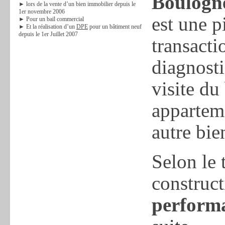
Boulogn
► lors de la vente d’un bien immobilier depuis le
1er novembre 2006
est une p
► Pour un bail commercial
► Et la réalisation d’un
DPE
pour un bâtiment neuf
depuis le 1er Juillet 2007
transacti
diagnost
visite du
appartem
autre bie
Selon le 
construct
performa