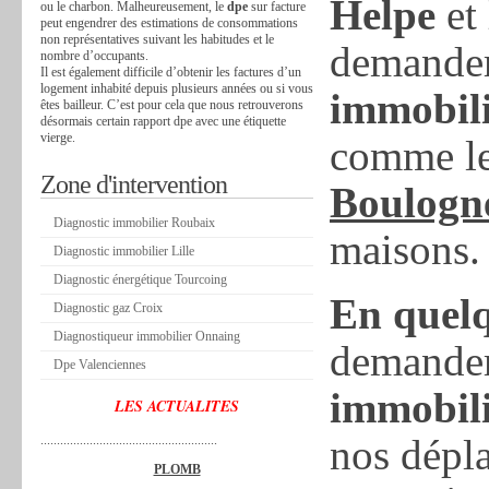
Helpe
et
ou le charbon. Malheureusement, le
dpe
sur facture
peut engendrer des estimations de consommations
non représentatives suivant les habitudes et le
demander
nombre d’occupants.
Il est également difficile d’obtenir les factures d’un
logement inhabité depuis plusieurs années ou si vous
immobili
êtes bailleur. C’est pour cela que nous retrouverons
désormais certain rapport dpe avec une étiquette
vierge.
comme l
Zone d'intervention
Boulogn
Diagnostic immobilier Roubaix
maisons.
Diagnostic immobilier Lille
Diagnostic énergétique Tourcoing
En quelq
Diagnostic gaz Croix
Diagnostiqueur immobilier Onnaing
demande
Dpe Valenciennes
immobili
LES ACTUALITES
nos dépla
......................................................
PLOMB