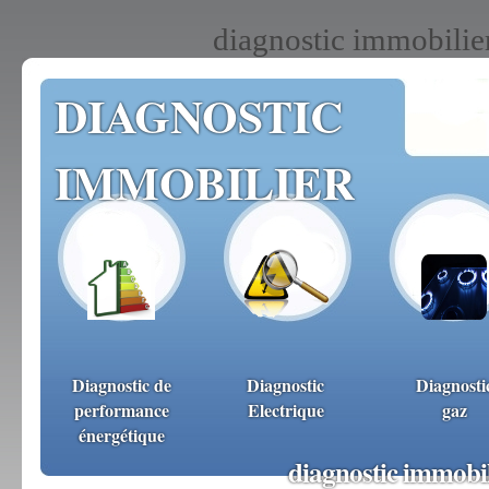
diagnostic immobilie
DIAGNOSTIC
IMMOBILIER
Diagnostic de
Diagnostic
Diagnosti
performance
Electrique
gaz
énergétique
diagnostic immobi