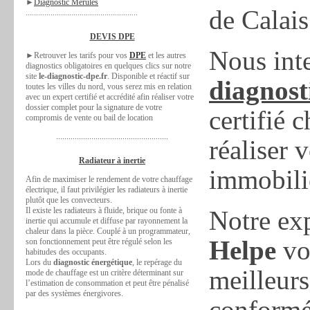
►
Diagnostic Mérules
de Calais
......................................................
DEVIS DPE
Nous int
►Retrouver les tarifs pour vos
DPE
et les autres
diagnostics obligatoires en quelques clics sur notre
site
le-diagnostic-dpe.fr
. Disponible et réactif sur
diagnost
toutes les villes du nord, vous serez mis en relation
avec un expert certifié et accrédité afin réaliser votre
dossier complet pour la signature de votre
certifié
compromis de vente ou bail de location
......................................................
réaliser 
Radiateur à inertie
immobili
Afin de maximiser le rendement de votre chauffage
électrique, il faut privilégier les radiateurs à inertie
plutôt que les convecteurs.
Il existe les radiateurs à fluide, brique ou fonte à
Notre exp
inertie qui accumule et diffuse par rayonnement la
chaleur dans la pièce. Couplé à un programmateur,
Helpe
vo
son fonctionnement peut être régulé selon les
habitudes des occupants.
Lors du
diagnostic énergétique
, le repérage du
meilleurs
mode de chauffage est un critère déterminant sur
l’estimation de consommation et peut être pénalisé
par des systèmes énergivores.
conformé