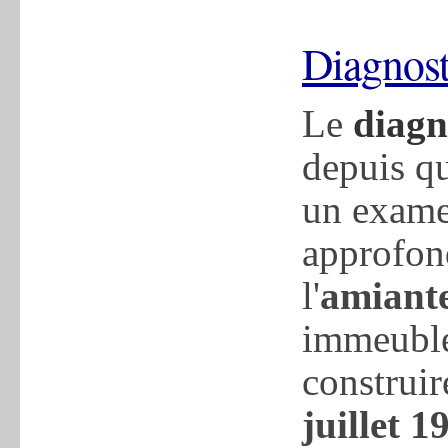
Diagnos
Le
diagn
depuis qu
un exame
approfon
l'
amiant
immeuble
construir
juillet 1