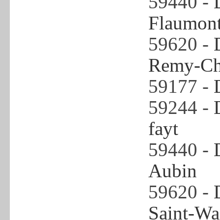
59440 -
Flaumont
59620 -
Remy-Ch
59177 -
59244 -
fayt
59440 -
Aubin
59620 -
Saint-Wa